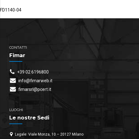
FD1140-04
CONTATTI
Fimar
+39 02 6196800
info@fimarweb.it
fimarsrl@pcert.it
LUOGHI
Le nostre Sedi
Legale: Viale Monza, 10 – 20127 Milano