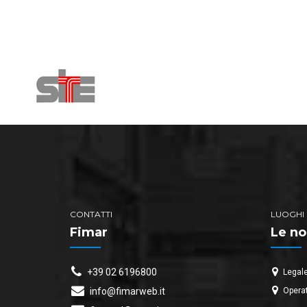
CONTATTI
LUOGHI
Fimar
Le no
+39 02 6196800
Legale
Operat
info@fimarweb.it