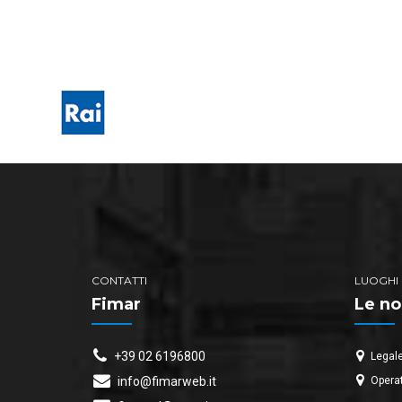
CONTATTI
LUOGHI
Fimar
Le no
+39 02 6196800
Legale
Operat
info@fimarweb.it