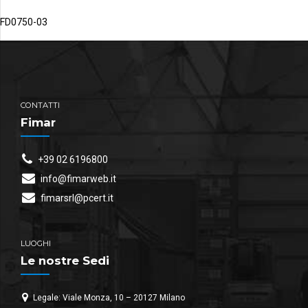
FD0750-03
CONTATTI
Fimar
+39 02 6196800
info@fimarweb.it
fimarsrl@pcert.it
LUOGHI
Le nostre Sedi
Legale: Viale Monza, 10 – 20127 Milano