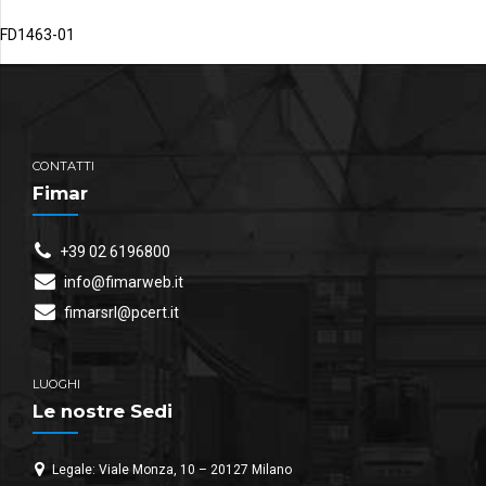
FD1463-01
CONTATTI
Fimar
+39 02 6196800
info@fimarweb.it
fimarsrl@pcert.it
LUOGHI
Le nostre Sedi
Legale: Viale Monza, 10 – 20127 Milano