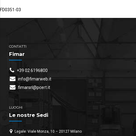
FD0351-03
CONTATTI
Fimar
+39 02 6196800
info@fimarweb.it
fimarsrl@pcert.it
LUOGHI
Le nostre Sedi
Legale: Viale Monza, 10 – 20127 Milano