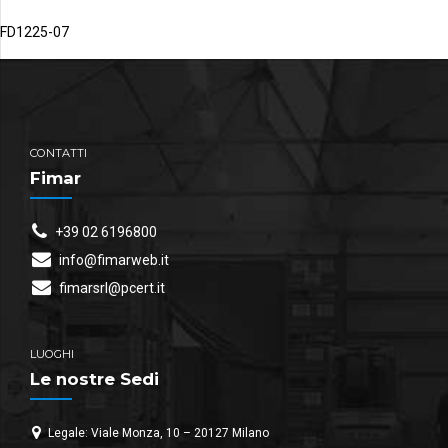
FD1225-07
CONTATTI
Fimar
+39 02 6196800
info@fimarweb.it
fimarsrl@pcert.it
LUOGHI
Le nostre Sedi
Legale: Viale Monza, 10 – 20127 Milano