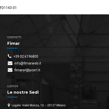
FD1143-01
CONTATTI
Fimar
+39 02 6196800
info@fimarweb.it
fimarsrl@pcert.it
LUOGHI
Le nostre Sedi
Legale: Viale Monza, 10 – 20127 Milano