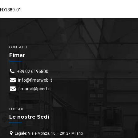
FD1389-01
CONTATTI
Fimar
+39 02 6196800
info@fimarweb.it
fimarsrl@pcert.it
LUOGHI
Le nostre Sedi
Legale: Viale Monza, 10 – 20127 Milano