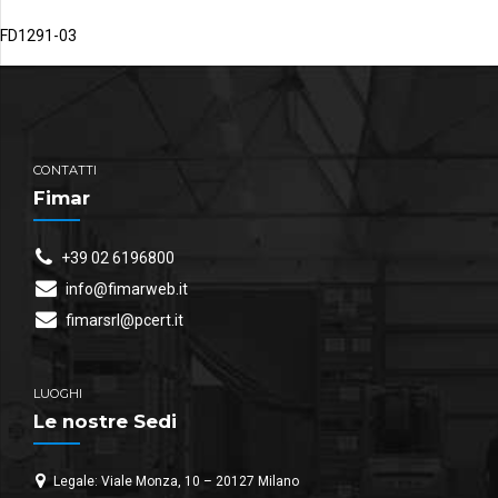
FD1291-03
CONTATTI
Fimar
+39 02 6196800
info@fimarweb.it
fimarsrl@pcert.it
LUOGHI
Le nostre Sedi
Legale: Viale Monza, 10 – 20127 Milano