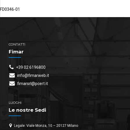
FD0346-01
CONTATTI
Fimar
+39 02 6196800
info@fimarweb.it
fimarsrl@pcert.it
LUOGHI
Le nostre Sedi
Legale: Viale Monza, 10 – 20127 Milano