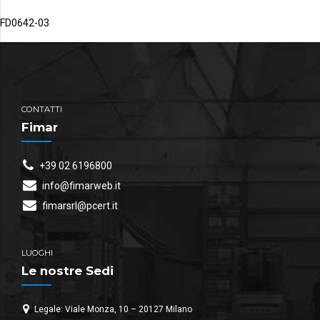
FD0642-03
CONTATTI
Fimar
+39 02 6196800
info@fimarweb.it
fimarsrl@pcert.it
LUOGHI
Le nostre Sedi
Legale: Viale Monza, 10 – 20127 Milano