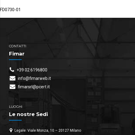
FD0730-01
CONTATTI
Fimar
+39 02 6196800
info@fimarweb.it
fimarsrl@pcert.it
LUOGHI
Le nostre Sedi
Legale: Viale Monza, 10 – 20127 Milano