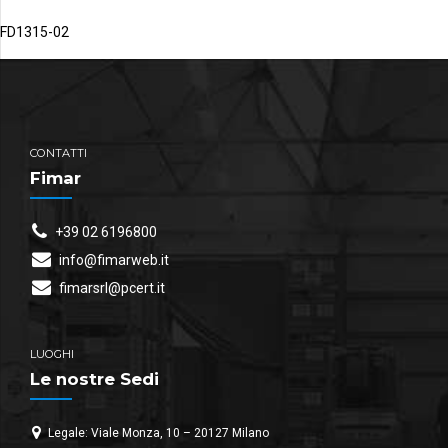
FD1315-02
CONTATTI
Fimar
+39 02 6196800
info@fimarweb.it
fimarsrl@pcert.it
LUOGHI
Le nostre Sedi
Legale: Viale Monza, 10 – 20127 Milano