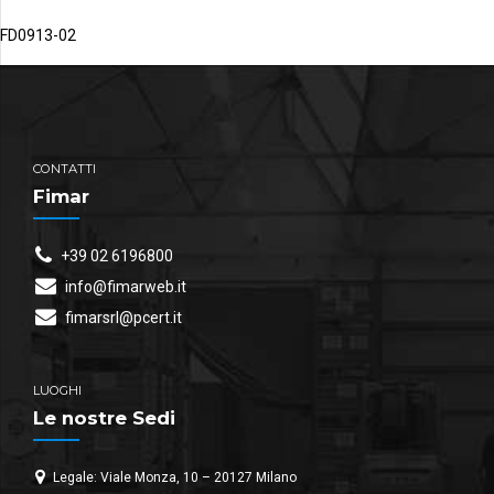
FD0913-02
CONTATTI
Fimar
+39 02 6196800
info@fimarweb.it
fimarsrl@pcert.it
LUOGHI
Le nostre Sedi
Legale: Viale Monza, 10 – 20127 Milano