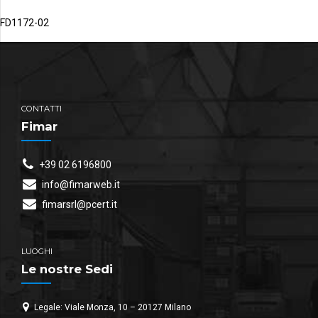
FD1172-02
CONTATTI
Fimar
+39 02 6196800
info@fimarweb.it
fimarsrl@pcert.it
LUOGHI
Le nostre Sedi
Legale: Viale Monza, 10 – 20127 Milano