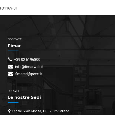
FD1169-01
CONTATTI
Fimar
+39 02 6196800
info@fimarweb.it
fimarsrl@pcert.it
LUOGHI
Le nostre Sedi
Legale: Viale Monza, 10 – 20127 Milano