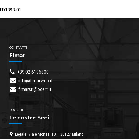
FD1393-01
CONTATTI
Fimar
+39 02 6196800
info@fimarweb.it
fimarsrl@pcert.it
LUOGHI
Le nostre Sedi
Legale: Viale Monza, 10 – 20127 Milano