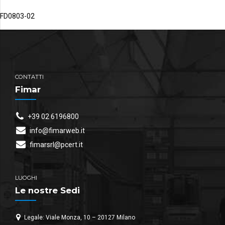
FD0803-02
CONTATTI
Fimar
+39 02 6196800
info@fimarweb.it
fimarsrl@pcert.it
LUOGHI
Le nostre Sedi
Legale: Viale Monza, 10 – 20127 Milano