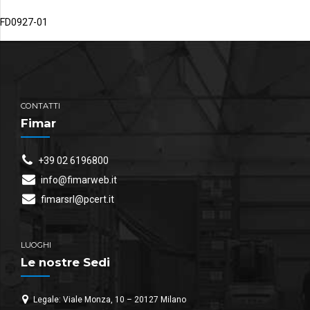
FD0927-01
CONTATTI
Fimar
+39 02 6196800
info@fimarweb.it
fimarsrl@pcert.it
LUOGHI
Le nostre Sedi
Legale: Viale Monza, 10 – 20127 Milano