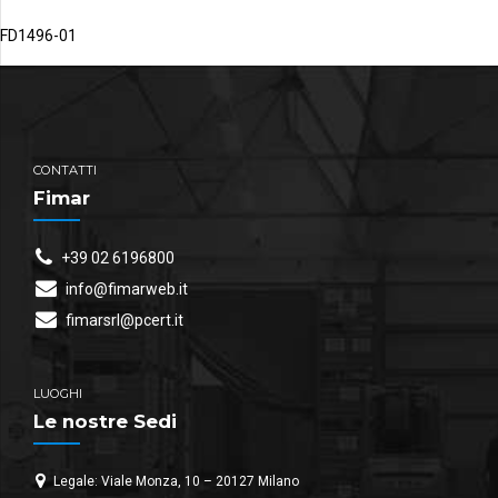
FD1496-01
CONTATTI
Fimar
+39 02 6196800
info@fimarweb.it
fimarsrl@pcert.it
LUOGHI
Le nostre Sedi
Legale: Viale Monza, 10 – 20127 Milano