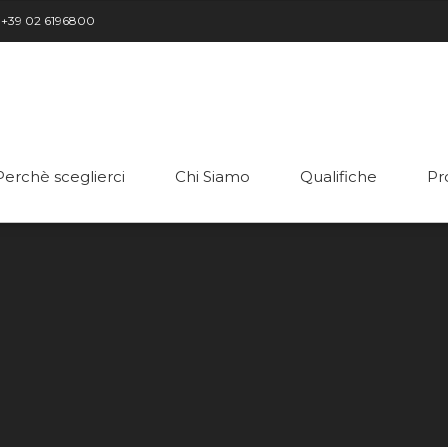
+39 02 6196800
Perchè sceglierci
Chi Siamo
Qualifiche
Pr