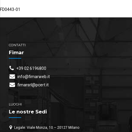
FD0443-01
CONTATTI
Fimar
+39 02 6196800
info@fimarweb.it
fimarsrl@pcert.it
LUOGHI
Le nostre Sedi
Legale: Viale Monza, 10 – 20127 Milano