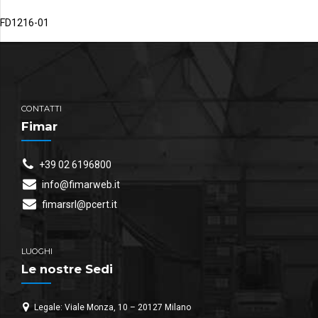
FD1216-01
CONTATTI
Fimar
+39 02 6196800
info@fimarweb.it
fimarsrl@pcert.it
LUOGHI
Le nostre Sedi
Legale: Viale Monza, 10 – 20127 Milano