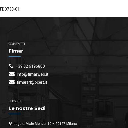
FD0733-01
CONTATTI
Fimar
+39 02 6196800
info@fimarweb.it
fimarsrl@pcert.it
LUOGHI
Le nostre Sedi
Legale: Viale Monza, 10 – 20127 Milano