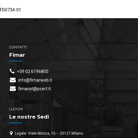
FD0734-01
CONTATTI
Fimar
+39 02 6196800
info@fimarweb.it
fimarsrl@pcert.it
LUOGHI
Le nostre Sedi
Legale: Viale Monza, 10 – 20127 Milano