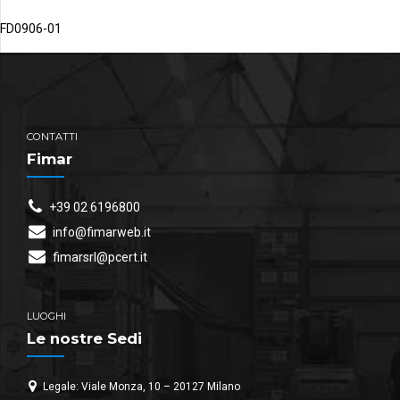
FD0906-01
CONTATTI
Fimar
+39 02 6196800
info@fimarweb.it
fimarsrl@pcert.it
LUOGHI
Le nostre Sedi
Legale: Viale Monza, 10 – 20127 Milano