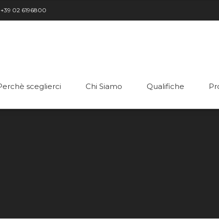
+39 02 6196800
Perchè sceglierci
Chi Siamo
Qualifiche
Pr