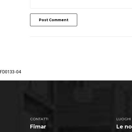
Post Comment
FD0133-04
CONTATTI
LUOGHI
Fimar
Le no