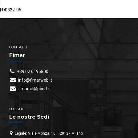
FD0322-05
CONTATTI
Fimar
+39 02 6196800
info@fimarweb.it
fimarsrl@pcert.it
LUOGHI
Le nostre Sedi
Legale: Viale Monza, 10 – 20127 Milano