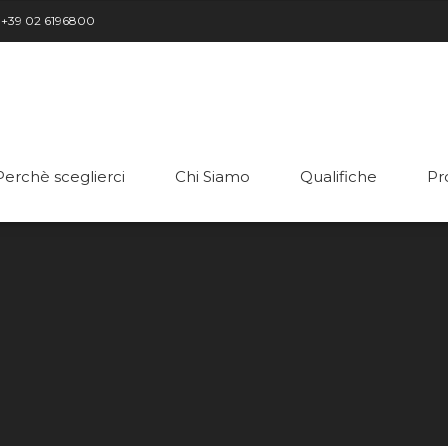
+39 02 6196800
Perchè sceglierci
Chi Siamo
Qualifiche
Pr