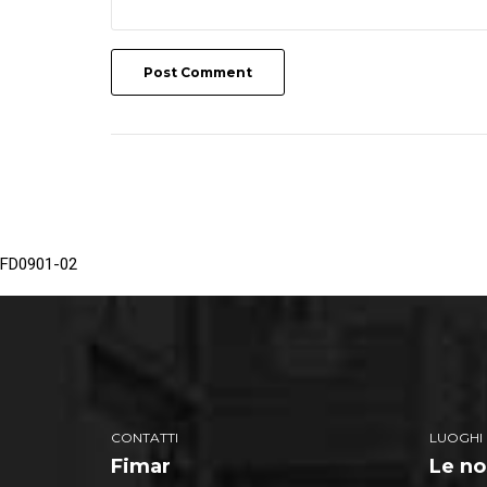
Post Comment
FD0901-02
CONTATTI
LUOGHI
Fimar
Le no