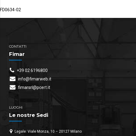
FD0634-02
CONTATTI
Fimar
+39 02 6196800
info@fimarweb.it
fimarsrl@pcert.it
LUOGHI
Le nostre Sedi
Legale: Viale Monza, 10 – 20127 Milano